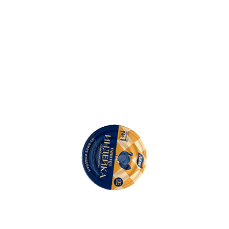
500
Ошибка: String(...).replaceAll is not a function