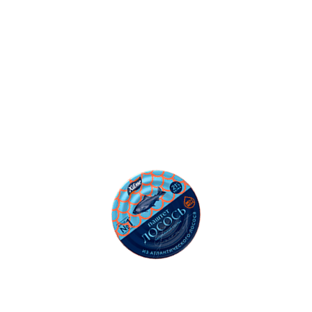
500
Ошибка: String(...).replaceAll is not a function