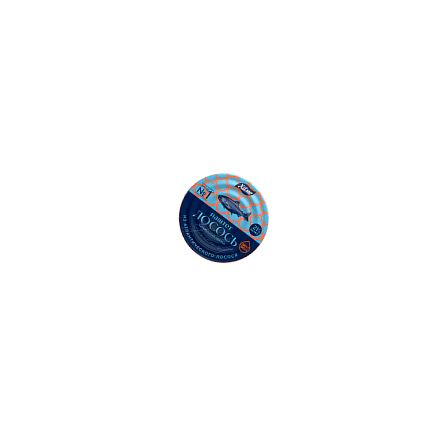
50
Ошибка: String(...).replaceAll is not a function