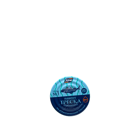
500
Ошибка: l.replaceAll is not a function