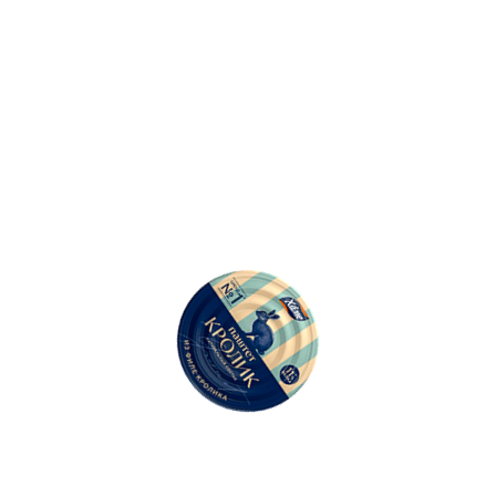
500
Ошибка: l.replaceAll is not a function