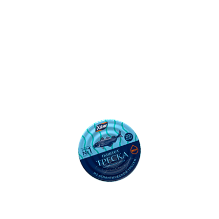
500
Ошибка: l.replaceAll is not a function