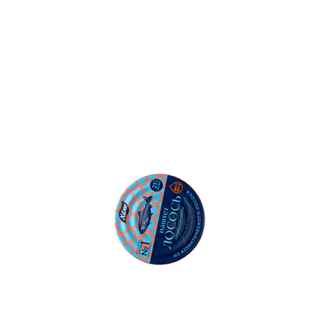
500
Ошибка: l.replaceAll is not a function