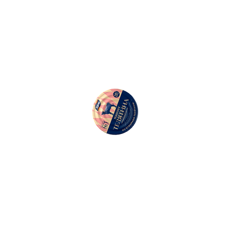
50
Ошибка: l.replaceAll is not a function