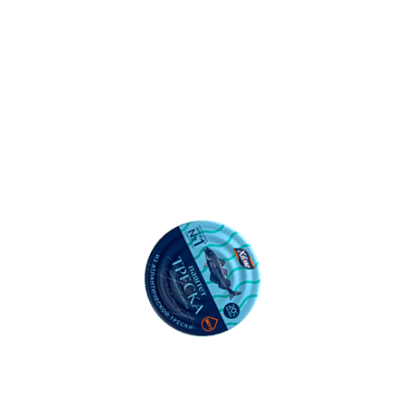
500
Ошибка: l.replaceAll is not a function