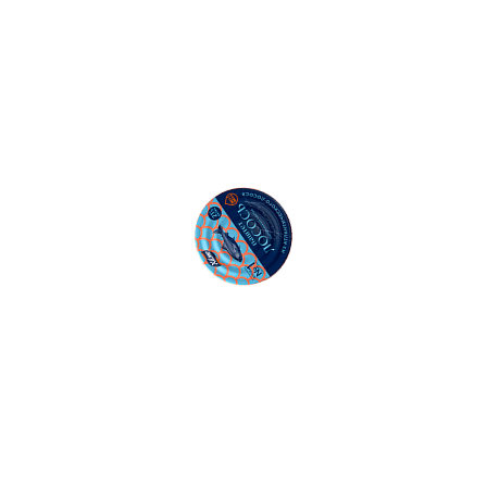
50
Ошибка: l.replaceAll is not a function