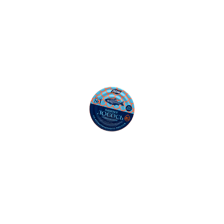
50
Ошибка: String(...).replaceAll is not a function