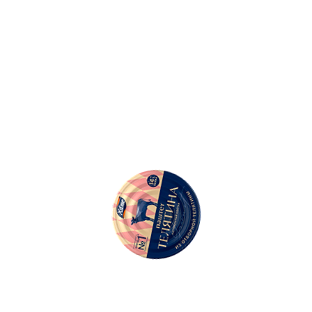
500
Ошибка: String(...).replaceAll is not a function