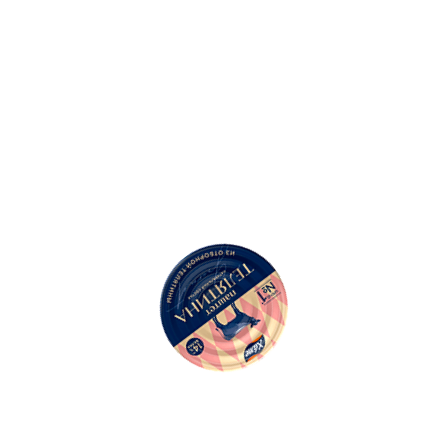
500
Ошибка: String(...).replaceAll is not a function