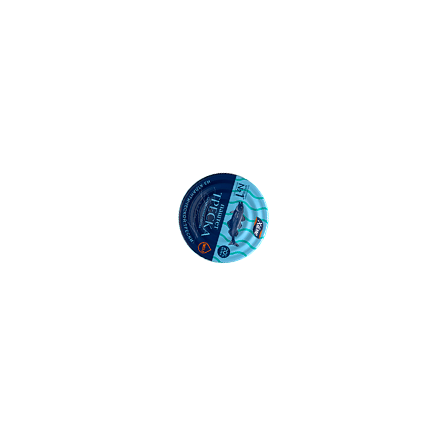
50
Ошибка: String(...).replaceAll is not a function