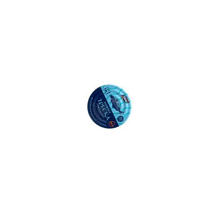
50
Ошибка: String(...).replaceAll is not a function