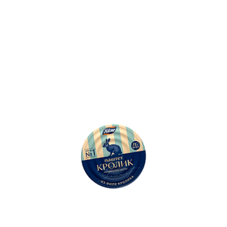
500
Ошибка: String(...).replaceAll is not a function