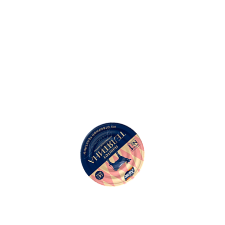
500
Ошибка: String(...).replaceAll is not a function