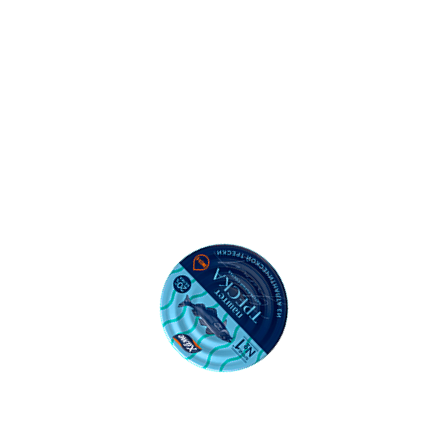
500
Ошибка: String(...).replaceAll is not a function