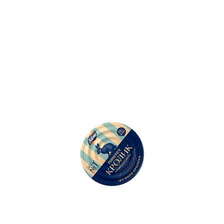
500
Ошибка: String(...).replaceAll is not a function