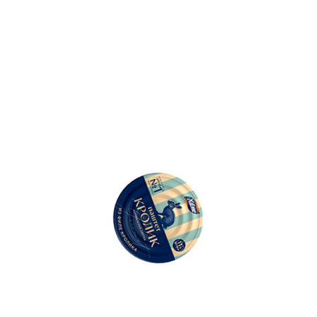
500
Ошибка: String(...).replaceAll is not a function